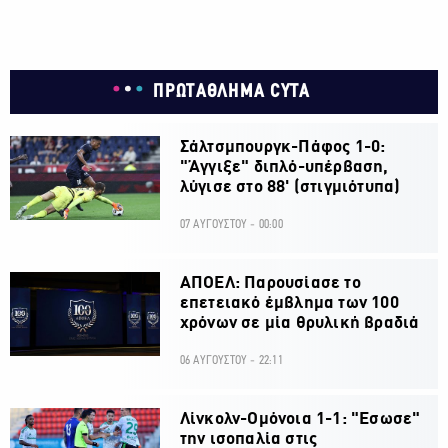
ΠΡΩΤΑΘΛΗΜΑ CYTA
Σάλτσμπουργκ-Πάφος 1-0:
"Άγγιξε" διπλό-υπέρβαση,
λύγισε στο 88' (στιγμιότυπα)
07 ΑΥΓΟΥΣΤΟΥ - 00:00
ΑΠΟΕΛ: Παρουσίασε το
επετειακό έμβλημα των 100
χρόνων σε μία θρυλική βραδιά
06 ΑΥΓΟΥΣΤΟΥ - 22:11
Λίνκολν-Ομόνοια 1-1: "Εσωσε"
την ισοπαλία στις