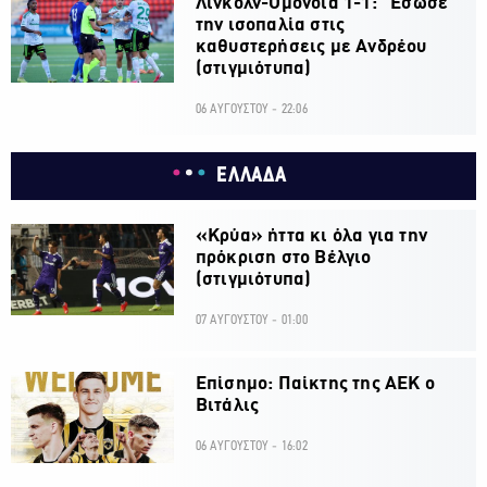
Λίνκολν-Ομόνοια 1-1: "Εσωσε"
την ισοπαλία στις
καθυστερήσεις με Ανδρέου
(στιγμιότυπα)
06 ΑΥΓΟΥΣΤΟΥ - 22:06
ΕΛΛΑΔΑ
«Κρύα» ήττα κι όλα για την
πρόκριση στο Βέλγιο
(στιγμιότυπα)
07 ΑΥΓΟΥΣΤΟΥ - 01:00
Επίσημο: Παίκτης της ΑΕΚ ο
Βιτάλις
06 ΑΥΓΟΥΣΤΟΥ - 16:02