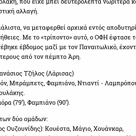
ολάκη, που είχε μπει δευτερόλεπτα νωρίτερα κ
στική αλλαγή.
μάλιστα, να μεταφερθεί αρχικά εντός αποδυτηρ
ήθειες. Με το «τρίποντο» αυτό, ο ΟΦΗ έφτασε τ
νέβηκε έβδομος μαζί με τον Παναιτωλικό, έχον
ότερους από τον πέμπτο Άρη.
θανάσιος Τζήλος (Λάρισας)
ρόν, Μπράμπετς, Φαμπιάνο, Ντιαντί - Λαμπρόπο
ουλάκης.
ρα (79’), Φαμπιάνο (90’).
 των δύο ομάδων:
ς Ουζουνίδης): Κουέστα, Μάγιο, Χουάνκαρ,