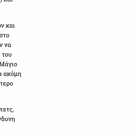
ν και
 στο
ν να
 του
 Μάγιο
α ακόμη
ύτερο
πετς,
ίνδυνη