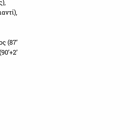
),
αντί),
ς (87’
90’+2’