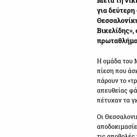
Μετά τη νίκ
για δεύτερη
Θεσσαλονίκη
Βικελίδης», 
πρωταθλήματ
Η ομάδα του 
πίεση που άσ
πάρουν το «τ
απευθείας φάο
πέτυχαν τα γ
Οι Θεσσαλονι
αποδοκιμασίε
τις αποβολές 