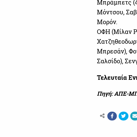
Μπράμπετς (46
Μόντσου, Σαβέ
Μορόν.
ΟΦΗ (Μίλαν Ρ
Χατζηθεοδωρί
Μπρεσάν), Φού
Σαλσίδο), Σεν
Τελευταία Ε
Πηγή: ΑΠΕ-Μ