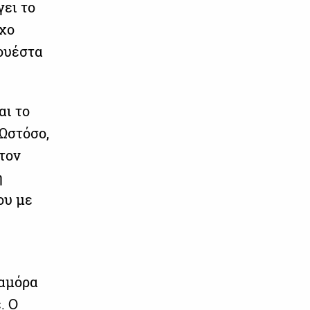
γει το
οχο
ουέστα
αι το
 Ωστόσο,
 τον
η
ου με
Σαμόρα
. Ο