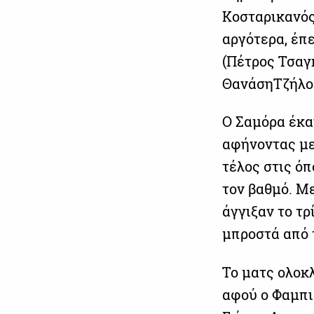
Κοσταρικανός
αργότερα, έπ
(Πέτρος Τσαγ
ΘανάσηΤζήλο
Ο Σαμόρα έκα
αφήνοντας με
τέλος στις όπ
τον βαθμό. Με
άγγιξαν το τρ
μπροστά από 
Το ματς ολοκ
αφού ο Φαμπι