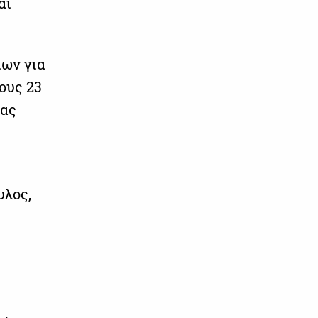
αι
ίων για
ους 23
τας
υλος,