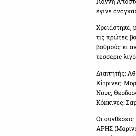
Γιάννη Αποστ
έγινε αναγκα
Χρειάστηκε, 
τις πρώτες βο
βαθμούς κι α
τέσσερις λιγ
Διαιτητής: Α
Κίτρινες: Μο
Νους, Θεοδοσ
Κόκκινες: Σαμό
Οι συνθέσεις
ΑΡΗΣ (Μαρίνο