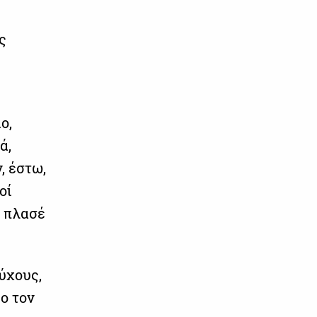
ς
ο,
ά,
, έστω,
οί
ο πλασέ
ύχους,
ο τον