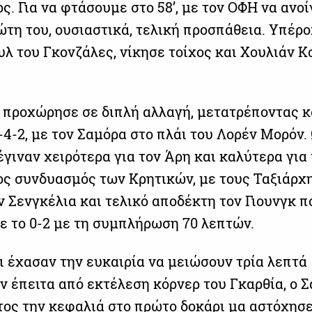
. Για να φτάσουμε στο 58’, με τον ΟΦΗ να ανοί
ώτη του, ουσιαστικά, τελική προσπάθεια. Υπέρ
λ του Γκονζάλες, νίκησε τοίχος και Χουλιάν Κ
 προχώρησε σε διπλή αλλαγή, μετατρέποντας κ
4-2, με τον Σαμόρα στο πλάι του Λορέν Μορόν.
γιναν χειρότερα για τον Άρη και καλύτερα για
ς συνδυασμός των Κρητικών, με τους Ταξιάρχ
ν Σενγκέλια και τελικό αποδέκτη τον Γιουνγκ π
ε το 0-2 με τη συμπλήρωση 70 λεπτών.
ι έχασαν την ευκαιρία να μειώσουν τρία λεπτά
ν έπειτα από εκτέλεση κόρνερ του Γκαρθία, ο 
ος την κεφαλιά στο πρώτο δοκάρι μα αστόχησε