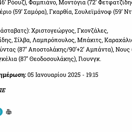
’ Ρόουζ), Φαμπιάνο, Μοντόγια (72’ Φετφατζίδης
ριο (59’ Σαμόρα), Γκαρθία, Σουλεϊμάνοφ (59’ Ντι
άσταβατς): Χριστογεώργος, Γκονζάλες,
δης, Σίλβα, Λαμπρόπουλος, Μπάκιτς, Καραχάλιο
ντας (87’ Αποστολάκης/90’+2’ Αμπάντα), Νους (
γκέλια (87’ Θεοδοσουλάκης), Γιουνγκ.
νημέρωση:
05 Ιανουαρίου 2025 - 19:15
ΠΕ