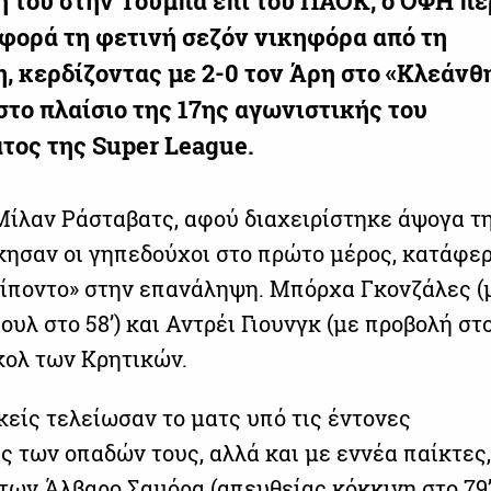
η του στην Τούμπα επί του ΠΑΟΚ, ο ΟΦΗ π
 φορά τη φετινή σεζόν νικηφόρα από τη
, κερδίζοντας με 2-0 τον Άρη στο «Κλεάνθ
στο πλαίσιο της 17ης αγωνιστικής του
ος της Super League.
Μίλαν Ράσταβατς, αφού διαχειρίστηκε άψογα τ
κησαν οι γηπεδούχοι στο πρώτο μέρος, κατάφε
ρίποντο» στην επανάληψη. Μπόρχα Γκονζάλες (
υλ στο 58’) και Αντρέι Γιουνγκ (με προβολή στο
κολ των Κρητικών.
κείς τελείωσαν το ματς υπό τις έντονες
ς των οπαδών τους, αλλά και με εννέα παίκτες
των Άλβαρο Σαμόρα (απευθείας κόκκινη στο 79’