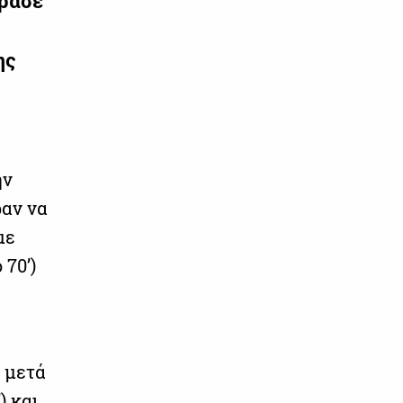
έρασε
ης
ην
ραν να
με
 70’)
, μετά
) και