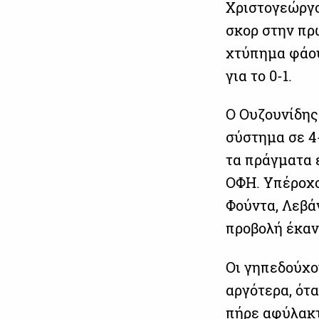
Χριστογεώργος
σκορ στην πρ
χτύπημα φάου
για το 0-1.
Ο Ουζουνίδης
σύστημα σε 4-
τα πράγματα έ
ΟΦΗ. Υπέροχο
Φούντα, Λεβά
προβολή έκαν
Οι γηπεδούχο
αργότερα, ότα
πήρε αφύλακτ