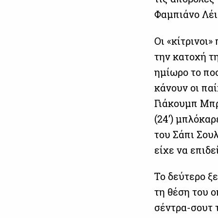
Φαμπιάνο Λέισ
Οι «κίτρινοι
την κατοχή τ
ημίωρο το πο
κάνουν οι πα
Γιάκουμπ Μπρ
(24’) μπλόκα
του Σάπι Σουλ
είχε να επιδε
Το δεύτερο ξ
τη θέση του ο
σέντρα-σουτ 