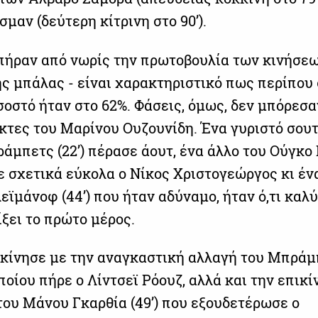
μαν (δεύτερη κίτρινη στο 90’).
» πήραν από νωρίς την πρωτοβουλία των κινήσεω
ης μπάλας - είναι χαρακτηριστικό πως περίπου
σοστό ήταν στο 62%. Φάσεις, όμως, δεν μπόρεσα
ίκτες του Μαρίνου Ουζουνίδη. Ένα γυριστό σουτ
άμπετς (22’) πέρασε άουτ, ένα άλλο του Ούγκο
ρε σχετικά εύκολα ο Νίκος Χριστογεώργος κι έν
εϊμάνοφ (44’) που ήταν αδύναμο, ήταν ό,τι καλ
ίξει το πρώτο μέρος.
εκίνησε με την αναγκαστική αλλαγή του Μπράμ
ποίου πήρε ο Λίντσεϊ Ρόουζ, αλλά και την επικ
του Μάνου Γκαρθία (49’) που εξουδετέρωσε ο