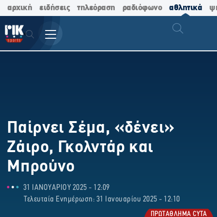
αρχική
ειδήσεις
τηλεόραση
ραδιόφωνο
αθλητικά
ψ
Παίρνει Σέμα, «δένει»
Ζάιρο, Γκολντάρ και
Μπρούνο
31 ΙΑΝΟΥΑΡΙΟΥ 2025 - 12:09
Τελευταία Ενημέρωση: 31 Ιανουαρίου 2025 - 12:10
ΠΡΩΤΑΘΛΗΜΑ CYTA