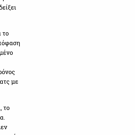
δείξει
α το
απόφαση
σμένο
ρόνος
ματς με
, το
α.
Δεν