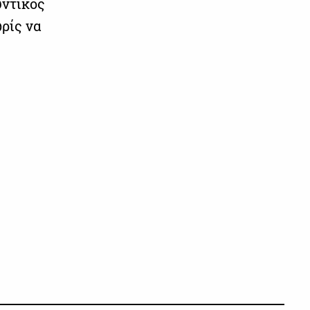
υντικός
ρίς να