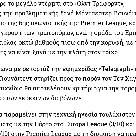
ρε το μεγάλο ντέρμπι στο «Ολντ Τράφορντ»,
 της προβληματικής ξανά Μάντσεστερ Γιουνάι
σιο της 6ης αγωνιστικής της Premier League, κα
 γκρουπ των πρωτοπόρων, ενώ η ομάδα του Ερι
κιόλας οκτώ βαθμούς πίσω από την κορυφή, με 
ς να είναι ξανά με την πλάτη στον τοίχο...
να με ρεπορτάζ της εφημερίδας «Telegraph» 
Γιουνάιτεντ στηρίζει προς το παρόν τον Τεν Χαγ
αιχνίδια θα αποτελέσουν κριτήριο για την παρ
κο των «κόκκινων διαβόλων».
α παραμείνει στην τεχνική ηγεσία τουλάχιστον 
ατς με την Πόρτο στο Europa League (3/10) και
/10) στην Premier League με τη διοίκηση να πε