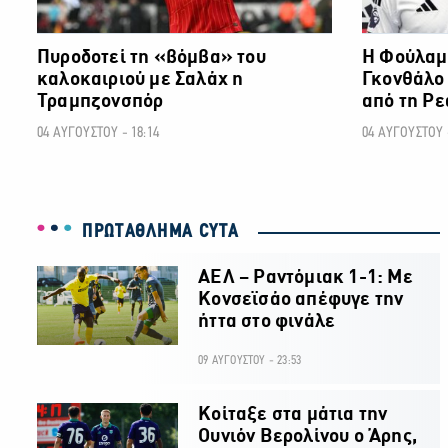
Πυροδοτεί τη «βόμβα» του
Η Φούλαμ
καλοκαιριού με Σαλάχ η
Γκονθάλο 
Τραμπζονσπόρ
από τη Ρε
04 ΑΥΓΟΥΣΤΟΥ - 18:14
04 ΑΥΓΟΥΣΤΟΥ -
ΠΡΩΤΑΘΛΗΜΑ CYTA
ΑΕΛ – Ραντόμιακ 1-1: Με
Κονσεϊσάο απέφυγε την
ήττα στο φινάλε
09 ΑΥΓΟΥΣΤΟΥ - 23:53
Κοίταξε στα μάτια την
Ουνιόν Βερολίνου ο Άρης,