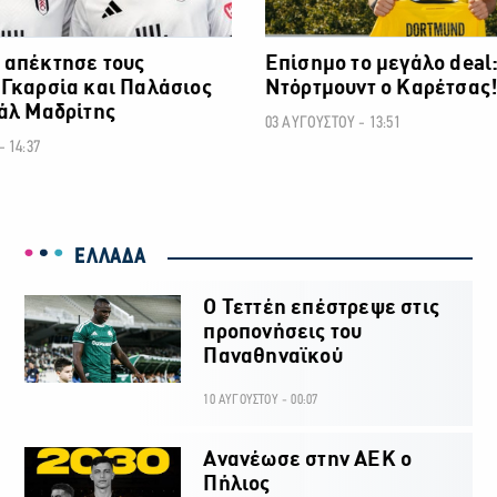
 απέκτησε τους
Επίσημο το μεγάλο deal:
Γκαρσία και Παλάσιος
Ντόρτμουντ ο Καρέτσας
άλ Μαδρίτης
03 ΑΥΓΟΥΣΤΟΥ - 13:51
 14:37
ΕΛΛΑΔΑ
Ο Τεττέη επέστρεψε στις
προπονήσεις του
Παναθηναϊκού
10 ΑΥΓΟΥΣΤΟΥ - 00:07
Ανανέωσε στην ΑΕΚ ο
Πήλιος