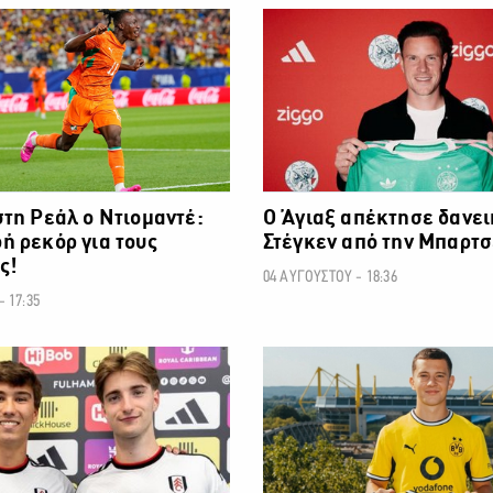
ΠΟΔΟΣΦΑΙΡΟ
τη Ρεάλ ο Ντιομαντέ:
Ο Άγιαξ απέκτησε δανει
 ρεκόρ για τους
Στέγκεν από την Μπαρτ
ς!
04 ΑΥΓΟΥΣΤΟΥ - 18:36
 17:35
ΠΟΔΟΣΦΑΙΡΟ