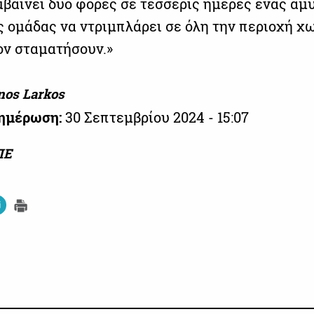
μβαίνει δύο φορές σε τέσσερις ημέρες ένας αμ
ς ομάδας να ντριμπλάρει σε όλη την περιοχή χω
ον σταματήσουν.»
nos Larkos
νημέρωση:
30 Σεπτεμβρίου 2024 - 15:07
ΠΕ