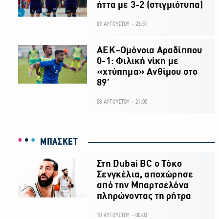
ήττα με 3-2 (στιγμιότυπα)
09 ΑΥΓΟΥΣΤΟΥ - 23:51
ΑΕΚ–Ομόνοια Αραδίππου
0-1: Φιλική νίκη με
«χτύπημα» Ανθίμου στο
89’
08 ΑΥΓΟΥΣΤΟΥ - 21:00
ΜΠΑΣΚΕΤ
Στη Dubai BC ο Τόκο
Σενγκέλια, αποχώρησε
από την Μπαρτσελόνα
πληρώνοντας τη ρήτρα
10 ΑΥΓΟΥΣΤΟΥ - 00:03