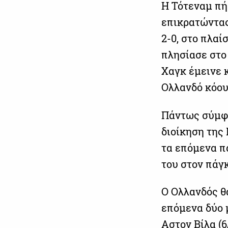
Η Τότεναμ πή
επικρατώντας
2-0, στο πλαί
πλησίασε στο
Χαγκ έμεινε 
Ολλανδό κόουτ
Πάντως σύμφω
διοίκηση της 
τα επόμενα π
του στον πάγ
Ο Ολλανδός θ
επόμενα δύο μ
Αστον Βίλα (6