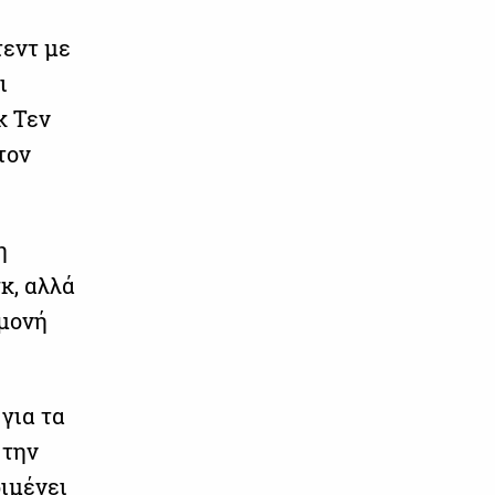
τεντ με
ι
κ Τεν
τον
η
κ, αλλά
αμονή
για τα
 την
ριμένει