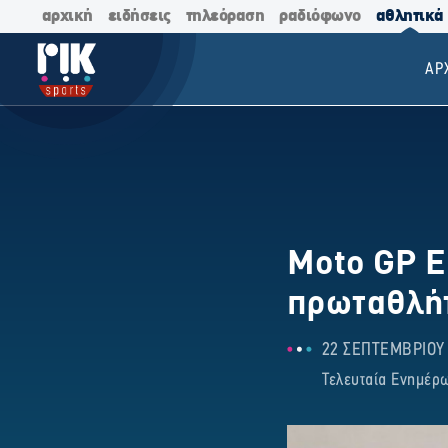
αρχική
ειδήσεις
τηλεόραση
ραδιόφωνο
αθλητικά
ΑΡ
Moto GP E
πρωταθλήτ
22 ΣΕΠΤΕΜΒΡΙΟΥ 2
Τελευταία Ενημέρω