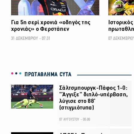
Για 5η σερί χρονιά «οδηγός της
Ιστορικός
χρονιάς» ο Φερστάπεν
πρωταθλη
31 ΔΕΚΕΜΒΡΙΟΥ - 07:31
07 ΔΕΚΕΜΒΡΙΟΥ
ΠΡΩΤΑΘΛΗΜΑ CYTA
Σάλτσμπουργκ-Πάφος 1-0:
"Άγγιξε" διπλό-υπέρβαση,
λύγισε στο 88'
(στιγμιότυπα)
07 ΑΥΓΟΥΣΤΟΥ - 00:00