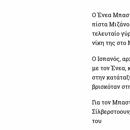
Ο Ένεα Μπαστ
πίστα Μιζάνο
τελευταίο γύρ
νίκη της στο 
Ο Ισπανός, αρ
με τον Ένεα,
στην κατάταξ
βρισκόταν στη
Για τον Μπαστ
Σίλβερστοουν,
του