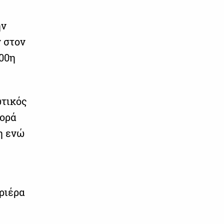
ην
 στον
100η
ωτικός
φορά
η ενώ
αριέρα