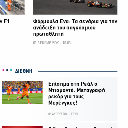
ν F1
Φόρμουλα Ενα: Τα σενάρια για την
ανάδειξη του παγκόσμιου
πρωταθλητή
01 ΔΕΚΕΜΒΡΙΟΥ - 10:03
ΔΙΕΘΝΗ
Επίσημα στη Ρεάλ ο
Ντιομαντέ: Μεταγραφή
ρεκόρ για τους
Μερένγκες!
06 ΑΥΓΟΥΣΤΟΥ - 17:35