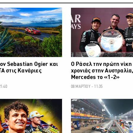
ΜΗΧΑΝΟΚΙΝΗΣΗ
ΜΗ
τον Sebastian Ogier και
Ο Ράσελ την πρώτη νίκη
Α στις Κανάριες
χρονιάς στην Αυστραλία,
Mercedes το «1-2»
21:40
08 ΜΑΡΤΙΟΥ - 11:35
ΜΗΧΑΝΟΚΙΝΗΣΗ
ΜΗ