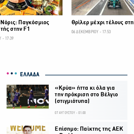
 Νόρις: Παγκόσμιος
Θρίλερ μέχρι τέλους στη
τής στην F1
06 ΔΕΚΕΜΒΡΙΟΥ - 17:53
 - 17:39
ΕΛΛΑΔΑ
«Κρύα» ήττα κι όλα για
την πρόκριση στο Βέλγιο
(στιγμιότυπα)
07 ΑΥΓΟΥΣΤΟΥ - 01:00
Επίσημο: Παίκτης της ΑΕΚ