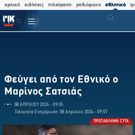
αρχική
ειδήσεις
τηλεόραση
ραδιόφωνο
αθλητικά
ψ
Φεύγει από τον Εθνικό ο
Μαρίνος Σατσιάς
08 ΑΠΡΙΛΙΟΥ 2024 - 09:55
Τελευταία Ενημέρωση: 08 Απριλίου 2024 - 09:57
ΠΡΩΤΑΘΛΗΜΑ CYTA