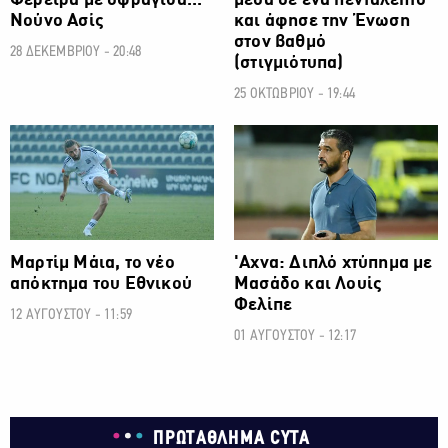
Φερέιρα με σφραγίδα...
μέσα σε ένα πεντάλεπτο
Νούνο Ασίς
και άφησε την Ένωση
στον βαθμό
28 ΔΕΚΕΜΒΡΙΟΥ - 20:48
(στιγμιότυπα)
25 ΟΚΤΩΒΡΙΟΥ - 19:44
ΠΡΩΤΑΘΛΗΜΑ CYTA
ΠΡΩΤΑΘΛΗΜΑ CYTA
Μαρτίμ Μάια, το νέο
'Αχνα: Διπλό χτύπημα με
απόκτημα του Εθνικού
Μασάδο και Λουίς
Φελίπε
12 ΑΥΓΟΥΣΤΟΥ - 11:59
01 ΑΥΓΟΥΣΤΟΥ - 12:17
ΠΡΩΤΑΘΛΗΜΑ CYTA