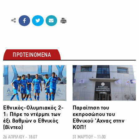
ΠΡΟΤΕΙΝΟΜΕΝΑ
ΠΡΩΤΑΘΛΗΜΑ CYTA
ΠΡΩΤΑΘΛΗΜΑ CYTA
Εθνικός-Ολυμπιακός 2-
Παραίτηση του
1: Πήρε το ντέρμπι των
εκπροσώπου του
έξι βαθμών ο Εθνικός
Εθνικού 'Αχνας στην
(βίντεο)
ΚΟΠ!
26 ΑΠΡΙΛΙΟΥ - 18:07
31 ΜΑΡΤΙΟΥ - 11:00