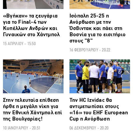
«Βγήκαν» τα ζευγάρια
Ισόπαλη 25-25 η
για το Final-4 των
Ανόρθωση με την
Κυπέλλων Ανδρών και
Όσβιντακ και πάει στη
Γυναικών στο Χάντμπολ
Βοσνία για το εισιτήριο
στους "8"
15 ΑΠΡΙΛΙΟΥ - 15:50
16 ΦΕΒΡΟΥΑΡΙΟΥ - 20:22
Στην τελευταία επίθεση
Την HC Izvidac θα
ήρθε η μεγάλη νίκη για
αντιμετωπίσει στους
την Εθνική Χάντμπολ επί
«16» του EHF European
της Βουλγαρίας!
Cup η Ανόρθωση
10 ΙΑΝΟΥΑΡΙΟΥ - 20:51
06 ΔΕΚΕΜΒΡΙΟΥ - 20:20