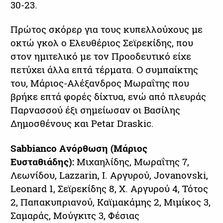
30-23.
Πρώτος σκόρερ για τους κυπελλούχους με
οκτώ γκολ ο Ελευθέριος Σεϊρεκίδης, που
στον ημιτελικό με τον Προοδευτικό είχε
πετύχει άλλα επτά τέρματα. Ο συμπαίκτης
του, Μάριος-Αλέξανδρος Μωραΐτης που
βρήκε επτά φορές δίχτυα, ενώ από πλευράς
Παρνασσού έξι σημείωσαν οι Βασίλης
Δημοσθένους και Petar Draskic.
Sabbianco Aνόρθωση (Mάριος
Ευσταθιάδης):
Μιχαηλίδης, Μωραΐτης 7,
Λεωνίδου, Lazzarin, I. Aργυρού, Jovanovski,
Leonard 1, Σεϊρεκίδης 8, Χ. Αργυρού 4, Τότος
2, Παπακυπριανού, Καϊμακάμης 2, Μιμίκος 3,
Σαμαράς, Μούγκιτς 3, Φέσιας