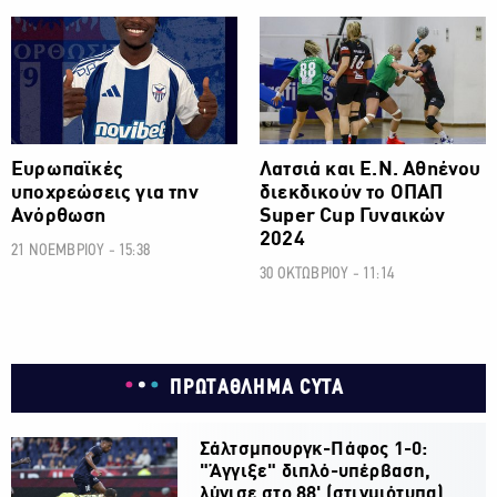
Ευρωπαϊκές
Λατσιά και Ε.Ν. Αθηένου
υποχρεώσεις για την
διεκδικούν το ΟΠΑΠ
Ανόρθωση
Super Cup Γυναικών
2024
21 ΝΟΕΜΒΡΙΟΥ - 15:38
30 ΟΚΤΩΒΡΙΟΥ - 11:14
ΠΡΩΤΑΘΛΗΜΑ CYTA
Σάλτσμπουργκ-Πάφος 1-0:
"Άγγιξε" διπλό-υπέρβαση,
λύγισε στο 88' (στιγμιότυπα)