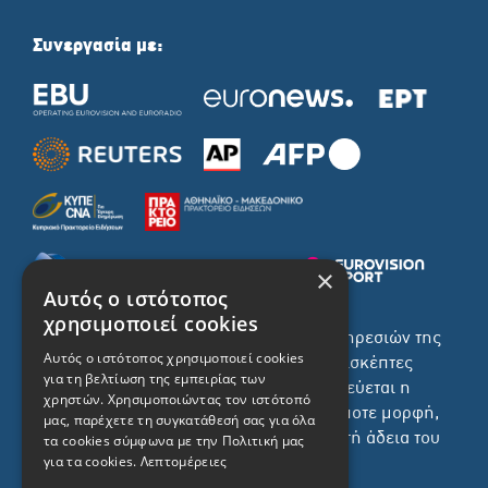
Συνεργασία με:
×
Αυτός ο ιστότοπος
χρησιμοποιεί cookies
Το σύνολο του περιεχομένου και των υπηρεσιών της
Αυτός ο ιστότοπος χρησιμοποιεί cookies
ιστοσελίδας του ΡΙΚ διατίθεται στους επισκέπτες
για τη βελτίωση της εμπειρίας των
αυστηρά για προσωπική χρήση. Απαγορεύεται η
χρηστών. Χρησιμοποιώντας τον ιστότοπό
χρήση ή επανεκπομπή του, σε οποιοδήποτε μορφή,
μας, παρέχετε τη συγκατάθεσή σας για όλα
με ή χωρίς επεξεργασία και χωρίς γραπτή άδεια του
τα cookies σύμφωνα με την Πολιτική μας
για τα cookies.
Λεπτομέρειες
ΡΙΚ.