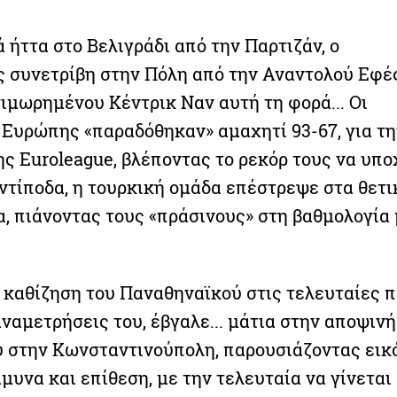
 ήττα στο Βελιγράδι από την Παρτιζάν, ο
 συνετρίβη στην Πόλη από την Αναντολού Εφές
τιμωρημένου Κέντρικ Ναν αυτή τη φορά... Οι
Ευρώπης «παραδόθηκαν» αμαχητί 93-67, για τη
ης Euroleague, βλέποντας το ρεκόρ τους να υπ
αντίποδα, η τουρκική ομάδα επέστρεψε στα θετι
, πιάνοντας τους «πράσινους» στη βαθμολογία 
 καθίζηση του Παναθηναϊκού στις τελευταίες 
ναμετρήσεις του, έβγαλε... μάτια στην αποψινή
υ στην Κωνσταντινούπολη, παρουσιάζοντας εικ
μυνα και επίθεση, με την τελευταία να γίνεται