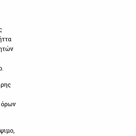
ς
ήττα
λητών
ρ.
ερης
ς
υ όρων
ψιμο,