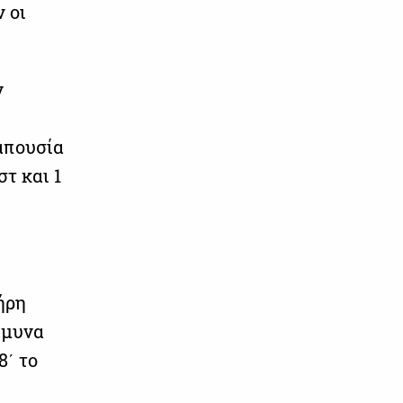
ν οι
ν
απουσία
στ και 1
ήρη
άμυνα
8΄ το