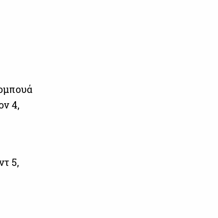
πομπουά
ον 4,
ντ 5,