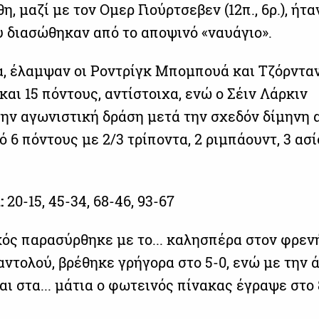
η, μαζί με τον Ομερ Γιούρτσεβεν (12π., 6ρ.), ήτα
υ διασώθηκαν από το αποψινό «ναυάγιο».
α, έλαμψαν οι Ροντρίγκ Μπομπουά και Τζόρντα
και 15 πόντους, αντίστοιχα, ενώ ο Σέιν Λάρκιν
ην αγωνιστική δράση μετά την σχεδόν δίμηνη 
 6 πόντους με 2/3 τρίποντα, 2 ριμπάουντ, 3 ασί
:
20-15, 45-34, 68-46, 93-67
ός παρασύρθηκε με το... καλησπέρα στον φρεν
αντολού, βρέθηκε γρήγορα στο 5-0, ενώ με την 
αι στα... μάτια ο φωτεινός πίνακας έγραψε στο 