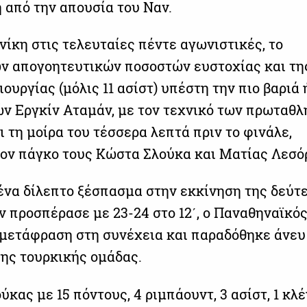
ή από την απουσία του Ναν.
νίκη στις τελευταίες πέντε αγωνιστικές, το
ων απογοητευτικών ποσοστών ευστοχίας και τη
ουργίας (μόλις 11 ασίστ) υπέστη την πιο βαριά 
ών Εργκίν Αταμάν, με τον τεχνικό των πρωταθ
 τη μοίρα του τέσσερα λεπτά πριν το φινάλε,
ον πάγκο τους Κώστα Σλούκα και Ματίας Λεσό
ένα δίλεπτο ξέσπασμα στην εκκίνηση της δεύτ
ν προσπέρασε με 23-24 στο 12΄, ο Παναθηναϊκό
. μετάφραση στη συνέχεια και παραδόθηκε άνε
 της τουρκικής ομάδας.
κας με 15 πόντους, 4 ριμπάουντ, 3 ασίστ, 1 κλέ