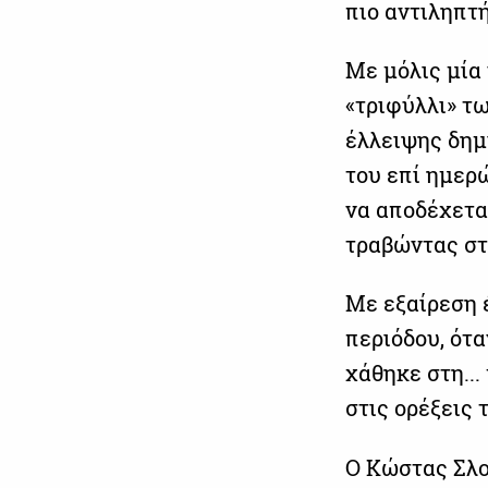
πιο αντιληπτ
Με μόλις μία 
«τριφύλλι» τ
έλλειψης δημι
του επί ημερ
να αποδέχεται
τραβώντας στ
Με εξαίρεση 
περιόδου, ότα
χάθηκε στη..
στις ορέξεις
Ο Κώστας Σλού