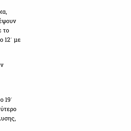
κα,
ζέψουν
ε το
ο 12΄ με
ην
ο 19΄
εύτερο
λυσης,