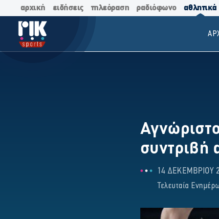
αρχική
ειδήσεις
τηλεόραση
ραδιόφωνο
αθλητικά
ΑΡ
Αγνώριστο
συντριβή 
14 ΔΕΚΕΜΒΡΙΟΥ 2
Τελευταία Ενημέρω