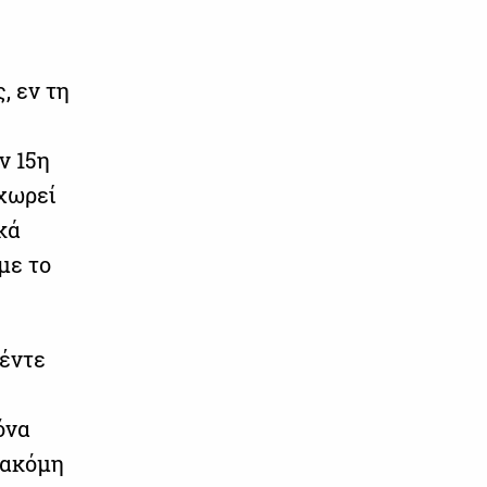
, εν τη
ν 15η
οχωρεί
κά
με το
πέντε
όνα
 ακόμη