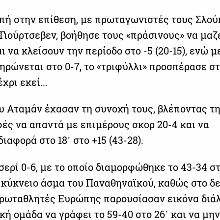
μπή στην επίθεση, με πρωταγωνιστές τους Σλού
Γιούρτσεβεν, βοήθησε τους «πράσινους» να μα
ι να κλείσουν την περίοδο στο -5 (20-15), ενώ μ
ηρώνεται στο 0-7, το «τριφύλλι» προσπέρασε στ
χρι εκεί...
ου Αταμάν έχασαν τη συνοχή τους, βλέποντας τ
ές να απαντά με επιμέρους σκορ 20-4 και να
διαφορά στο 18΄ στο +15 (43-28).
σερί 0-6, με το οποίο διαμορφώθηκε το 43-34 στ
 κύκνειο άσμα του Παναθηναϊκού, καθώς στο δ
πρωταθλητές Ευρώπης παρουσίασαν εικόνα διά
κή ομάδα να γράφει το 59-40 στο 26΄ και να μην