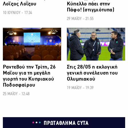
Λοΐζος Λοΐζου
Κύπελλο πάει στην
Πάφο! (στιγμιότυπα)
10 ΙΟΥΝΙΟΥ - 17:34
29 ΜΑΪΟΥ - 21:55
ΠΟΔΟΣΦΑΙΡΟ
ΠΟΔΟΣΦΑΙΡΟ
Ραντεβού την Τρίτη, 26
Στις 28/05 η εκλογική
Μαΐου για τη μεγάλη
γενική συνέλευση του
γιορτή του Κυπριακού
Ολυμπιακού
Ποδοσφαίρου
19 ΜΑΪΟΥ - 19:39
25 ΜΑΪΟΥ - 12:48
ΠΡΩΤΑΘΛΗΜΑ CYTA