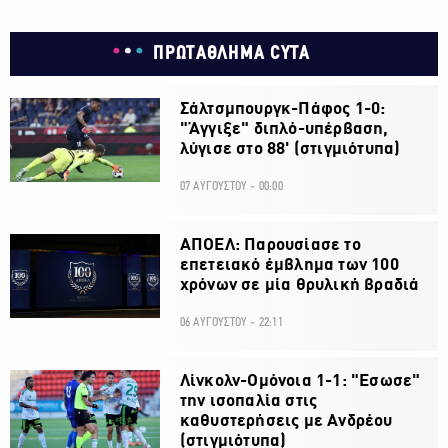
ΠΡΩΤΑΘΛΗΜΑ CYTA
Σάλτσμπουργκ-Πάφος 1-0:
"Άγγιξε" διπλό-υπέρβαση,
λύγισε στο 88' (στιγμιότυπα)
07 ΑΥΓΟΥΣΤΟΥ - 00:00
ΑΠΟΕΛ: Παρουσίασε το
επετειακό έμβλημα των 100
χρόνων σε μία θρυλική βραδιά
06 ΑΥΓΟΥΣΤΟΥ - 22:11
Λίνκολν-Ομόνοια 1-1: "Εσωσε"
την ισοπαλία στις
καθυστερήσεις με Ανδρέου
(στιγμιότυπα)