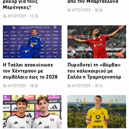
ρεκόρ για τους
από την Μπαρτσελόνα
Μερένγκες!
04 ΑΥΓΟΥΣΤΟΥ - 18:36
06 ΑΥΓΟΥΣΤΟΥ - 17:35
ΠΟΔΟΣΦΑΙΡΟ
ΠΟΔΟΣΦΑΙΡΟ
H Τσέλσι ανακοίνωσε
Πυροδοτεί τη «βόμβα»
τον Χέντερσον με
του καλοκαιριού με
συμβόλαιο έως το 2028
Σαλάχ η Τραμπζονσπόρ
04 ΑΥΓΟΥΣΤΟΥ - 18:35
04 ΑΥΓΟΥΣΤΟΥ - 18:14
ΠΟΔΟΣΦΑΙΡΟ
ΠΟΔΟΣΦΑΙΡΟ