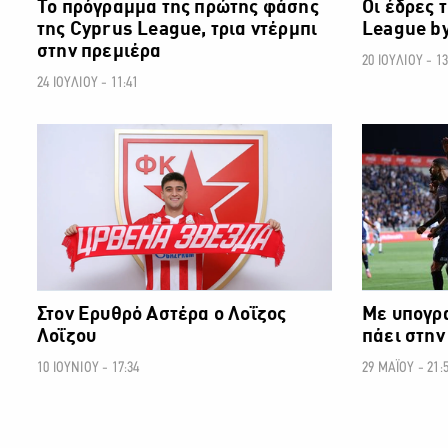
Το πρόγραμμα της πρώτης φάσης
Οι έδρες 
της Cyprus League, τρια ντέρμπι
League by
στην πρεμιέρα
20 ΙΟΥΛΙΟΥ - 13
24 ΙΟΥΛΙΟΥ - 11:41
ΠΟΔΟΣΦΑΙΡΟ
Στον Ερυθρό Αστέρα ο Λοΐζος
Με υπογρ
Λοΐζου
πάει στην
10 ΙΟΥΝΙΟΥ - 17:34
29 ΜΑΪΟΥ - 21: