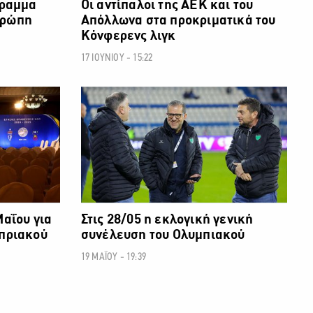
γραμμα
Οι αντίπαλοι της ΑΕΚ και του
υρώπη
Απόλλωνα στα προκριματικά του
Κόνφερενς λιγκ
17 ΙΟΥΝΙΟΥ - 15:22
ΠΟΔΟΣΦΑΙΡΟ
ΠΟΔΟΣΦΑΙΡΟ
Μαΐου για
Στις 28/05 η εκλογική γενική
υπριακού
συνέλευση του Ολυμπιακού
19 ΜΑΪΟΥ - 19:39