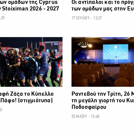
των ομάδων της Cyprus
Οι αντίπαλοι και το πρό
 Stoiximan 2026 - 2027
των ομάδων μας στην Ε
:29
17 ΙΟΥΛΙΟΥ - 13:27
ΠΟΔΟΣΦΑΙΡΟ
αφή Ζάζα το Κύπελλο
Ραντεβού την Τρίτη, 26 
 Πάφο! (στιγμιότυπα)
τη μεγάλη γιορτή του Κ
Ποδοσφαίρου
55
25 ΜΑΪΟΥ - 12:48