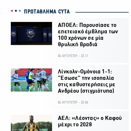
ΠΡΩΤΑΘΛΗΜΑ CYTA
ΑΠΟΕΛ: Παρουσίασε το
επετειακό έμβλημα των
100 χρόνων σε μία
θρυλική βραδιά
06 ΑΥΓΟΥΣΤΟΥ - 22:11
Λίνκολν-Ομόνοια 1-1:
"Εσωσε" την ισοπαλία
στις καθυστερήσεις με
Ανδρέου (στιγμιότυπα)
06 ΑΥΓΟΥΣΤΟΥ - 22:06
ΑΕΛ: «Λέοντας» ο Καφού
μέχρι το 2028