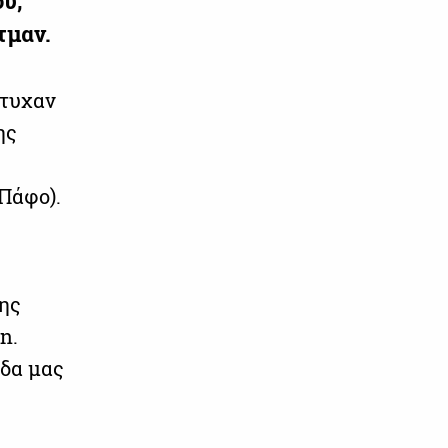
υ,
τμαν.
έτυχαν
ης
Πάφο).
της
n.
άδα μας