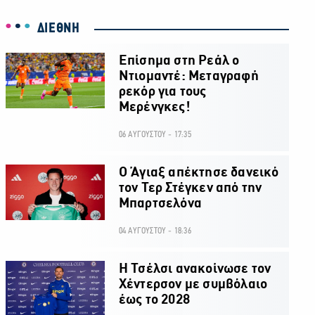
ΔΙΕΘΝΗ
Επίσημα στη Ρεάλ ο
Ντιομαντέ: Μεταγραφή
ρεκόρ για τους
Μερένγκες!
06 ΑΥΓΟΥΣΤΟΥ - 17:35
Ο Άγιαξ απέκτησε δανεικό
τον Τερ Στέγκεν από την
Μπαρτσελόνα
04 ΑΥΓΟΥΣΤΟΥ - 18:36
H Τσέλσι ανακοίνωσε τον
Χέντερσον με συμβόλαιο
έως το 2028