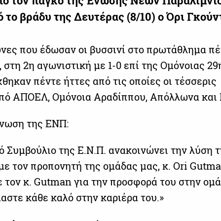
ό τον πάγκο της Ένωσης Νέων Παραλιμνίο
 το βράδυ της Δευτέρας (8/10) ο Όρι Γκούν
ώνες που έδωσαν οι βυσσινί στο πρωτάθλημα π
, στη 2η αγωνιστική με 1-0 επί της Ομόνοιας 29
θηκαν πέντε ήττες από τις οποίες οι τέσσερις
από ΑΠΟΕΛ, Ομόνοια Αραδίππου, Απόλλωνα και 
ίνωση της ΕΝΠ:
ό Συμβούλιο της Ε.Ν.Π. ανακοινώνει την λύση 
με τον προπονητή της ομάδας μας, κ. Ori Gutma
 τον κ. Gutman για την προσφορά του στην ομ
αστε κάθε καλό στην καριέρα του.»