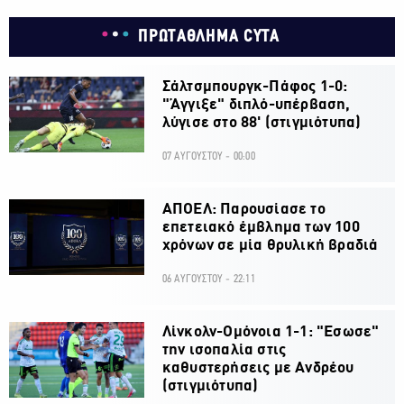
ΠΡΩΤΑΘΛΗΜΑ CYTA
Σάλτσμπουργκ-Πάφος 1-0:
"Άγγιξε" διπλό-υπέρβαση,
λύγισε στο 88' (στιγμιότυπα)
07 ΑΥΓΟΥΣΤΟΥ - 00:00
ΑΠΟΕΛ: Παρουσίασε το
επετειακό έμβλημα των 100
χρόνων σε μία θρυλική βραδιά
06 ΑΥΓΟΥΣΤΟΥ - 22:11
Λίνκολν-Ομόνοια 1-1: "Εσωσε"
την ισοπαλία στις
καθυστερήσεις με Ανδρέου
(στιγμιότυπα)