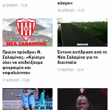
κόσμο»
24 ΙΟΥΝΙΟΥ - 11:32
30 ΑΠΡΙΛΙΟΥ - 11:27
ΠΡΩΤΑΘΛΗΜΑ CYTA
ΠΡΩΤΑΘΛΗΜΑ CYTA
Πρώην πρόεδροι Ν.
Έντονη αντίδραση από τη
Σαλαμίνας: «Κρίσιμο
Νέα Σαλαμίνα για τη
όλοι να επιδείξουμε
διαιτησία
ψυχραιμία και
17 ΜΑΡΤΙΟΥ - 13:19
νηφαλιότητα»
17 ΑΠΡΙΛΙΟΥ - 13:28
ΠΡΩΤΑΘΛΗΜΑ CYTA
ΠΡΩΤΑΘΛΗΜΑ CYTA