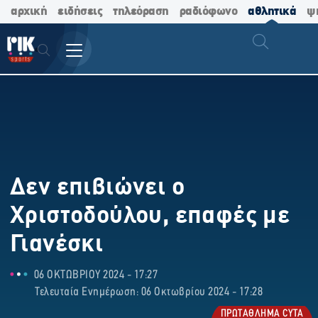
αρχική
ειδήσεις
τηλεόραση
ραδιόφωνο
αθλητικά
ψ
Δεν επιβιώνει ο
Χριστοδούλου, επαφές με
Γιανέσκι
06 ΟΚΤΩΒΡΙΟΥ 2024 - 17:27
Τελευταία Ενημέρωση: 06 Οκτωβρίου 2024 - 17:28
ΠΡΩΤΑΘΛΗΜΑ CYTA